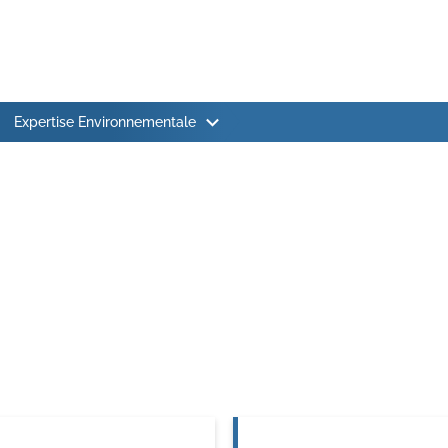
fort & Santé
ion du chantier
Expertise Environnementale