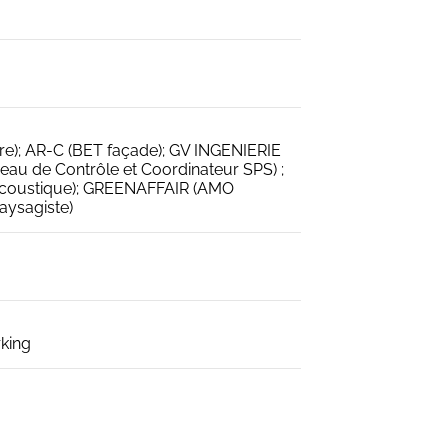
e); AR-C (BET façade); GV INGENIERIE
au de Contrôle et Coordinateur SPS) ;
coustique); GREENAFFAIR (AMO
aysagiste)
rking