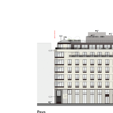
Con
Gest
Pays