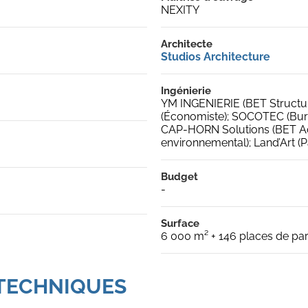
NEXITY
Architecte
Studios Architecture
Ingénierie
YM INGENIERIE (BET Structur
(Économiste); SOCOTEC (Bure
CAP-HORN Solutions (BET A
environnemental); Land’Art (P
Budget
-
Surface
6 000 m² + 146 places de pa
 TECHNIQUES